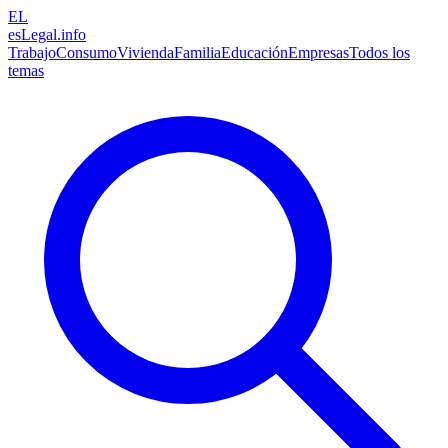
EL
esLegal
.info
Trabajo
Consumo
Vivienda
Familia
Educación
Empresas
Todos los
temas