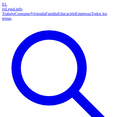
EL
esLegal
.info
Trabajo
Consumo
Vivienda
Familia
Educación
Empresas
Todos los
temas