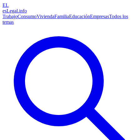
EL
esLegal
.info
Trabajo
Consumo
Vivienda
Familia
Educación
Empresas
Todos los
temas