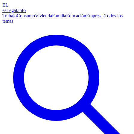
EL
esLegal
.info
Trabajo
Consumo
Vivienda
Familia
Educación
Empresas
Todos los
temas