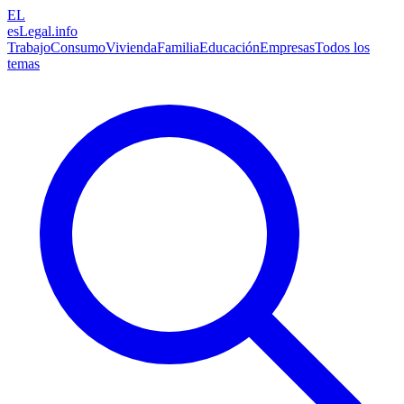
EL
esLegal
.info
Trabajo
Consumo
Vivienda
Familia
Educación
Empresas
Todos los
temas