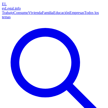
EL
esLegal
.info
Trabajo
Consumo
Vivienda
Familia
Educación
Empresas
Todos los
temas