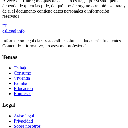
A veces sí. Entregar copias de actas no es ilegal por sí solo, pero
depende de quién las pide, de qué tipo de órgano o reunión se trate y
de si el documento contiene datos personales o información
reservada.
EL
esLegal
.info
Información legal clara y accesible sobre las dudas más frecuentes.
Contenido informativo, no asesoría profesional.
Temas
Trabajo
Consumo
Vivienda
Familia
Educación
Empresas
Legal
Aviso legal
Privacidad
Sobre nosotros