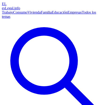
EL
esLegal
.info
Trabajo
Consumo
Vivienda
Familia
Educación
Empresas
Todos los
temas