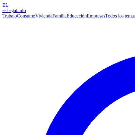
EL
esLegal
.info
Trabajo
Consumo
Vivienda
Familia
Educación
Empresas
Todos los tema