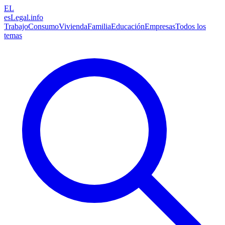
EL
esLegal
.info
Trabajo
Consumo
Vivienda
Familia
Educación
Empresas
Todos los
temas