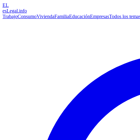
EL
esLegal
.info
Trabajo
Consumo
Vivienda
Familia
Educación
Empresas
Todos los tema