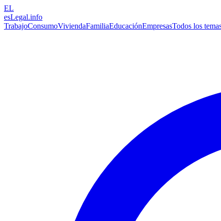
EL
esLegal
.info
Trabajo
Consumo
Vivienda
Familia
Educación
Empresas
Todos los tema