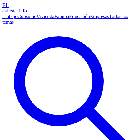
EL
esLegal
.info
Trabajo
Consumo
Vivienda
Familia
Educación
Empresas
Todos los
temas