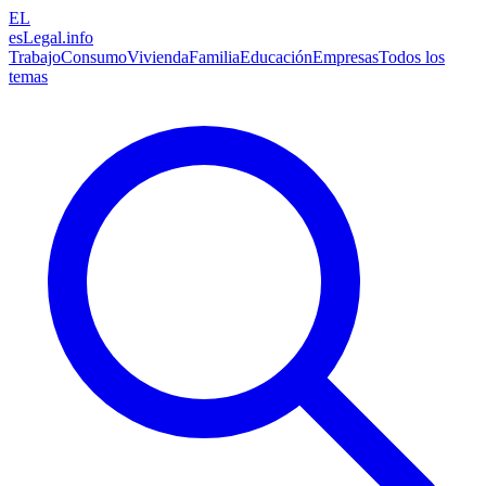
EL
esLegal
.info
Trabajo
Consumo
Vivienda
Familia
Educación
Empresas
Todos los
temas