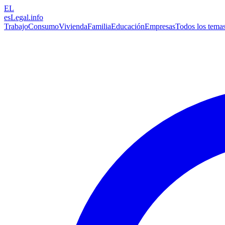
EL
esLegal
.info
Trabajo
Consumo
Vivienda
Familia
Educación
Empresas
Todos los tema