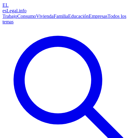
EL
esLegal
.info
Trabajo
Consumo
Vivienda
Familia
Educación
Empresas
Todos los
temas