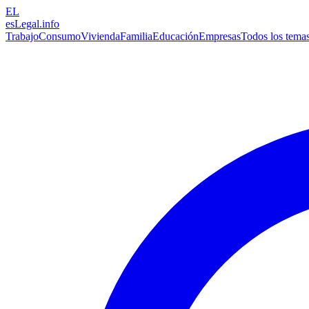
EL
esLegal
.info
Trabajo
Consumo
Vivienda
Familia
Educación
Empresas
Todos los tema