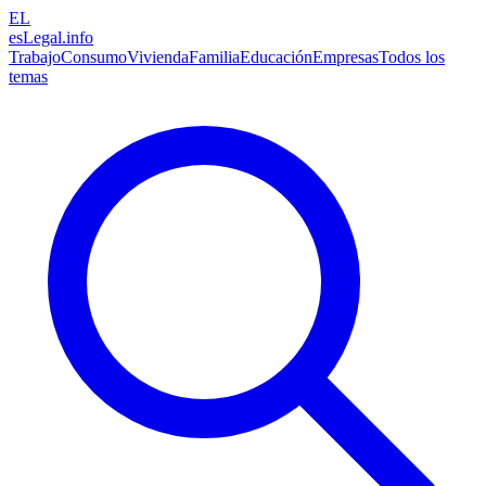
EL
esLegal
.info
Trabajo
Consumo
Vivienda
Familia
Educación
Empresas
Todos los
temas