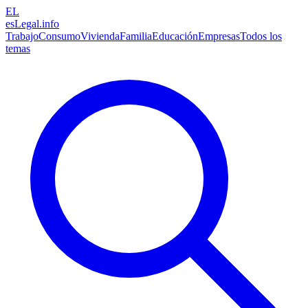
EL
esLegal
.info
Trabajo
Consumo
Vivienda
Familia
Educación
Empresas
Todos los
temas