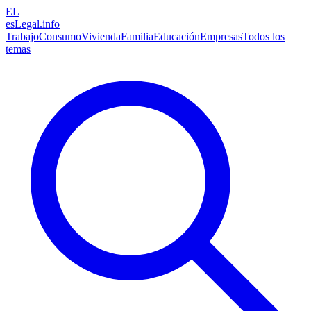
EL
esLegal
.info
Trabajo
Consumo
Vivienda
Familia
Educación
Empresas
Todos los
temas