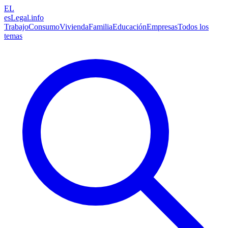
EL
esLegal
.info
Trabajo
Consumo
Vivienda
Familia
Educación
Empresas
Todos los
temas