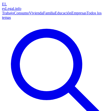
EL
esLegal
.info
Trabajo
Consumo
Vivienda
Familia
Educación
Empresas
Todos los
temas