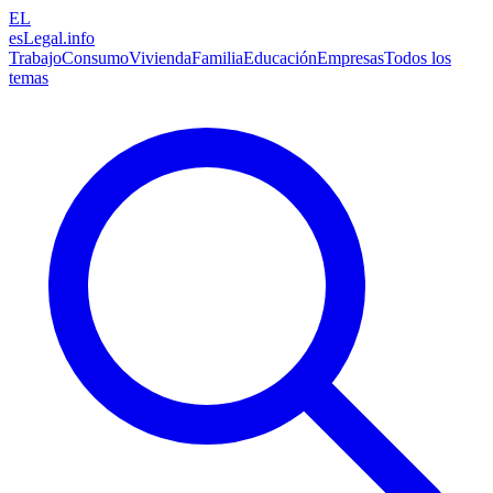
EL
esLegal
.info
Trabajo
Consumo
Vivienda
Familia
Educación
Empresas
Todos los
temas