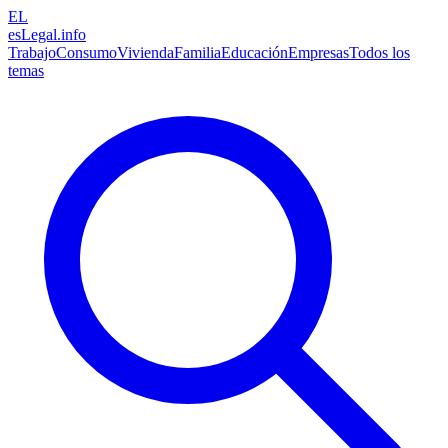
EL
esLegal
.info
Trabajo
Consumo
Vivienda
Familia
Educación
Empresas
Todos los
temas