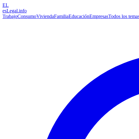
EL
esLegal
.info
Trabajo
Consumo
Vivienda
Familia
Educación
Empresas
Todos los tema