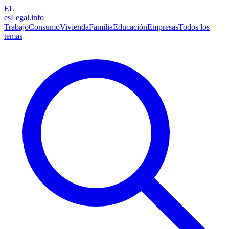
EL
esLegal
.info
Trabajo
Consumo
Vivienda
Familia
Educación
Empresas
Todos los
temas