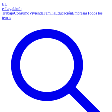
EL
esLegal
.info
Trabajo
Consumo
Vivienda
Familia
Educación
Empresas
Todos los
temas