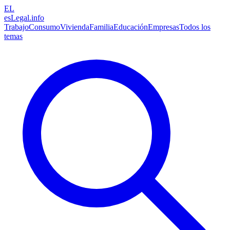
EL
esLegal
.info
Trabajo
Consumo
Vivienda
Familia
Educación
Empresas
Todos los
temas