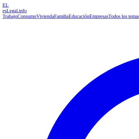
EL
esLegal
.info
Trabajo
Consumo
Vivienda
Familia
Educación
Empresas
Todos los tema