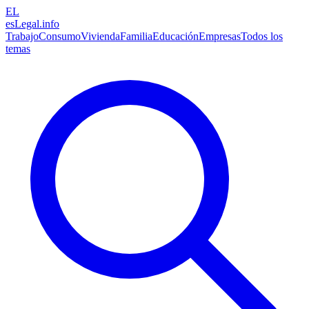
EL
esLegal
.info
Trabajo
Consumo
Vivienda
Familia
Educación
Empresas
Todos los
temas