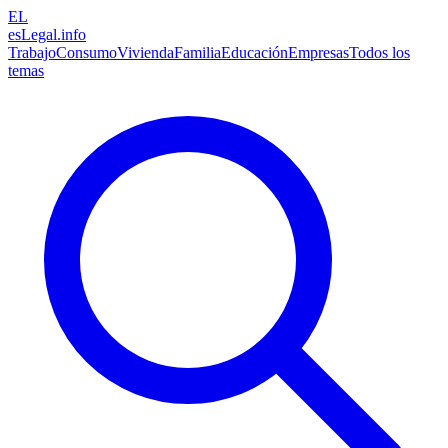
EL
esLegal
.info
Trabajo
Consumo
Vivienda
Familia
Educación
Empresas
Todos los
temas