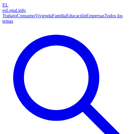
EL
esLegal
.info
Trabajo
Consumo
Vivienda
Familia
Educación
Empresas
Todos los
temas