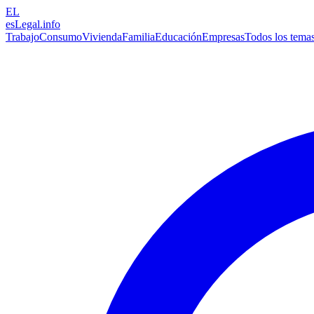
EL
esLegal
.info
Trabajo
Consumo
Vivienda
Familia
Educación
Empresas
Todos los tema