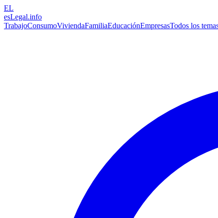
EL
esLegal
.info
Trabajo
Consumo
Vivienda
Familia
Educación
Empresas
Todos los tema