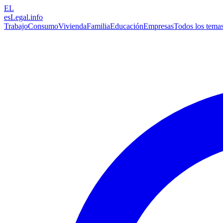
EL
esLegal
.info
Trabajo
Consumo
Vivienda
Familia
Educación
Empresas
Todos los tema