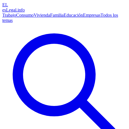
EL
esLegal
.info
Trabajo
Consumo
Vivienda
Familia
Educación
Empresas
Todos los
temas