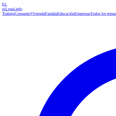
EL
esLegal
.info
Trabajo
Consumo
Vivienda
Familia
Educación
Empresas
Todos los tema