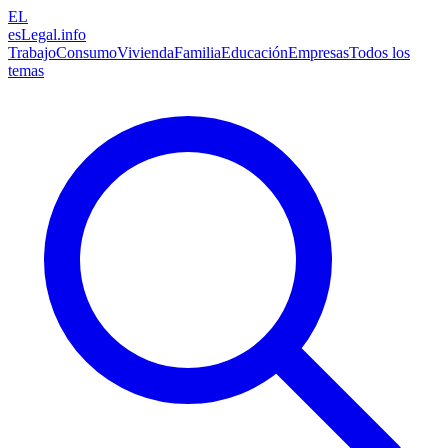
EL
esLegal
.info
Trabajo
Consumo
Vivienda
Familia
Educación
Empresas
Todos los
temas