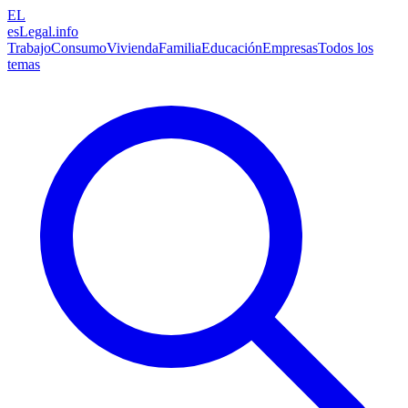
EL
esLegal
.info
Trabajo
Consumo
Vivienda
Familia
Educación
Empresas
Todos los
temas