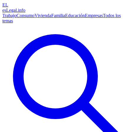
EL
esLegal
.info
Trabajo
Consumo
Vivienda
Familia
Educación
Empresas
Todos los
temas