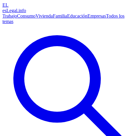
EL
esLegal
.info
Trabajo
Consumo
Vivienda
Familia
Educación
Empresas
Todos los
temas