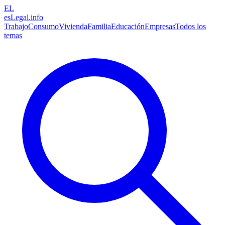
EL
esLegal
.info
Trabajo
Consumo
Vivienda
Familia
Educación
Empresas
Todos los
temas