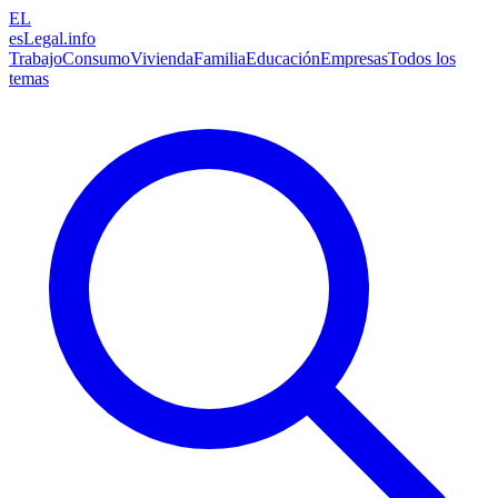
EL
esLegal
.info
Trabajo
Consumo
Vivienda
Familia
Educación
Empresas
Todos los
temas