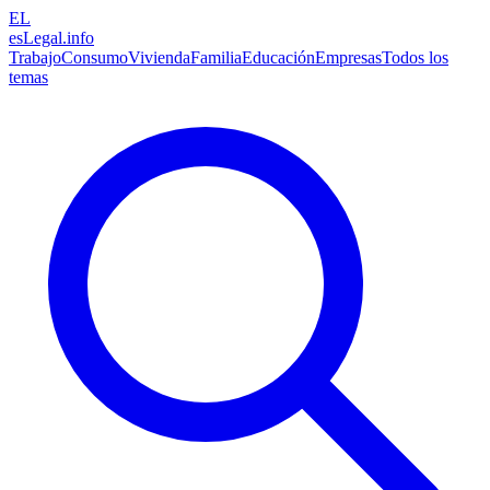
EL
esLegal
.info
Trabajo
Consumo
Vivienda
Familia
Educación
Empresas
Todos los
temas