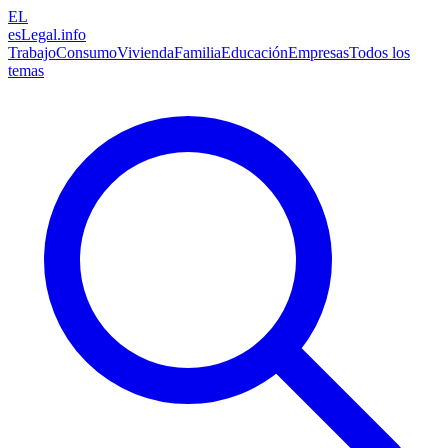
EL
esLegal
.info
Trabajo
Consumo
Vivienda
Familia
Educación
Empresas
Todos los
temas