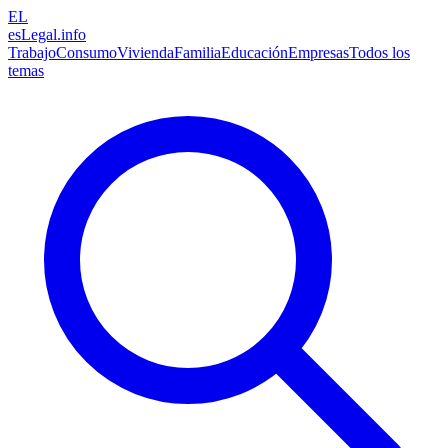
EL
esLegal
.info
Trabajo
Consumo
Vivienda
Familia
Educación
Empresas
Todos los
temas