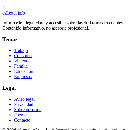
EL
esLegal
.info
Información legal clara y accesible sobre las dudas más frecuentes.
Contenido informativo, no asesoría profesional.
Temas
Trabajo
Consumo
Vivienda
Familia
Educación
Empresas
Legal
Aviso legal
Privacidad
Sobre nosotros
Fuentes
Contacto
©
2026
esLegal.info — La información de este sitio es orientativa y