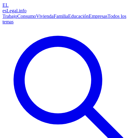
EL
esLegal
.info
Trabajo
Consumo
Vivienda
Familia
Educación
Empresas
Todos los
temas