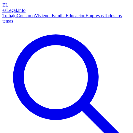
EL
esLegal
.info
Trabajo
Consumo
Vivienda
Familia
Educación
Empresas
Todos los
temas