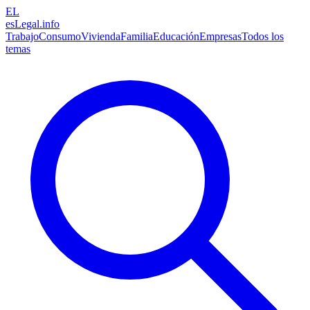
EL
esLegal
.info
Trabajo
Consumo
Vivienda
Familia
Educación
Empresas
Todos los
temas