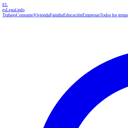
EL
esLegal
.info
Trabajo
Consumo
Vivienda
Familia
Educación
Empresas
Todos los tema