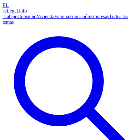
EL
esLegal
.info
Trabajo
Consumo
Vivienda
Familia
Educación
Empresas
Todos los
temas